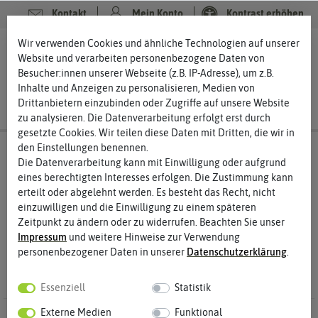
Kontakt
Mein Konto
Kontrast erhöhen
Filter
Wir verwenden Cookies und ähnliche Technologien auf unserer
0
0
Website und verarbeiten personenbezogene Daten von
Besucher:innen unserer Webseite (z.B. IP-Adresse), um z.B.
Inhalte und Anzeigen zu personalisieren, Medien von
Drittanbietern einzubinden oder Zugriffe auf unsere Website
zu analysieren. Die Datenverarbeitung erfolgt erst durch
gesetzte Cookies. Wir teilen diese Daten mit Dritten, die wir in
den Einstellungen benennen.
Suchergebnisse für Hersteller
Kent & Stowe
Die Datenverarbeitung kann mit Einwilligung oder aufgrund
(
0
Treffer)
eines berechtigten Interesses erfolgen. Die Zustimmung kann
erteilt oder abgelehnt werden. Es besteht das Recht, nicht
einzuwilligen und die Einwilligung zu einem späteren
Zeitpunkt zu ändern oder zu widerrufen. Beachten Sie unser
Hersteller: Kent undefined Stowe
Impressum
und weitere Hinweise zur Verwendung
personenbezogener Daten in unserer
Daten­schutz­erklärung
.
Essenziell
Statistik
Externe Medien
Funktional
0 Ergebnisse
Gefunden