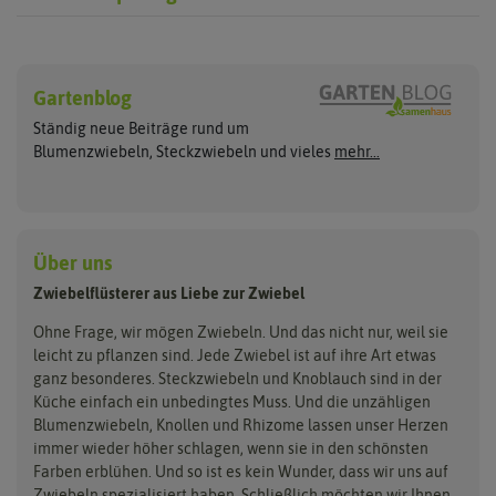
Steckzwiebeln
Blumenzwiebeln
Hersteller
Gelbe Steckzwiebeln
Sommerblüher
Gartenblog
Flortus
Quedlinburger Saatgut
Weiße Steckzwiebeln
Frühlingsblüher
Ständig neue Beiträge rund um
Rote Steckzwiebeln
Herbstblumenzwiebeln
Dürr Samen
Holland Park
Blumenzwiebeln, Steckzwiebeln und vieles
mehr...
Schalotten
Blumenzwiebelmischungen
Sperli
Kiepenkerl
Lauchzwiebeln
Bio Steckzwiebeln
Zwiebeln pflanzen
Pegasus Dream Gardens
Wintersteckzwiebeln
ReinSaat
Siena Garden
Zwiebelschalen
Über uns
Steckzwiebelmischungen
Kent & Stowe
Samen Pfann
Zwiebelflüsterer aus Liebe zur Zwiebel
Flora Elite
Flora Fantastica
Ohne Frage, wir mögen Zwiebeln. Und das nicht nur, weil sie
leicht zu pflanzen sind. Jede Zwiebel ist auf ihre Art etwas
ganz besonderes. Steckzwiebeln und Knoblauch sind in der
Küche einfach ein unbedingtes Muss. Und die unzähligen
Blumenzwiebeln, Knollen und Rhizome lassen unser Herzen
immer wieder höher schlagen, wenn sie in den schönsten
Farben erblühen. Und so ist es kein Wunder, dass wir uns auf
Zwiebeln spezialisiert haben. Schließlich möchten wir Ihnen