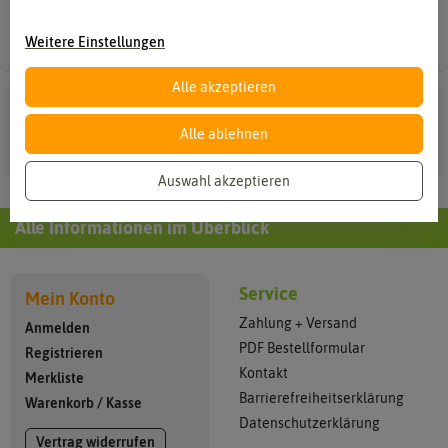
Weitere Einstellungen
Alle akzeptieren
Alle ablehnen
Auswahl akzeptieren
Alle Informationen im Überblick
Service
Mein Konto
Zahlung + Versand
Anmelden
PDF Bestellformular
Registrieren
Kontakt
Merkliste
Barrierefreiheitserklärung
Warenkorb
/
Kasse
Datenschutzerklärung
Vertrag widerrufen