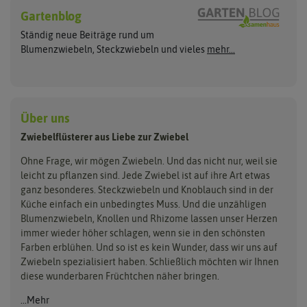
Gelbe Steckzwiebeln
Sommerblüher
Gartenblog
Flortus
Quedlinburger Saatgut
Weiße Steckzwiebeln
Frühlingsblüher
Ständig neue Beiträge rund um
Rote Steckzwiebeln
Herbstblumenzwiebeln
Dürr Samen
Holland Park
Blumenzwiebeln, Steckzwiebeln und vieles
mehr...
Schalotten
Blumenzwiebelmischungen
Sperli
Kiepenkerl
Lauchzwiebeln
Bio Steckzwiebeln
Zwiebeln pflanzen
Pegasus Dream Gardens
Wintersteckzwiebeln
ReinSaat
Siena Garden
Zwiebelschalen
Über uns
Steckzwiebelmischungen
Kent & Stowe
Samen Pfann
Zwiebelflüsterer aus Liebe zur Zwiebel
Flora Elite
Flora Fantastica
Ohne Frage, wir mögen Zwiebeln. Und das nicht nur, weil sie
leicht zu pflanzen sind. Jede Zwiebel ist auf ihre Art etwas
ganz besonderes. Steckzwiebeln und Knoblauch sind in der
Küche einfach ein unbedingtes Muss. Und die unzähligen
Blumenzwiebeln, Knollen und Rhizome lassen unser Herzen
immer wieder höher schlagen, wenn sie in den schönsten
Farben erblühen. Und so ist es kein Wunder, dass wir uns auf
Zwiebeln spezialisiert haben. Schließlich möchten wir Ihnen
diese wunderbaren Früchtchen näher bringen.
...Mehr