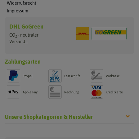
Widerrufsrecht
Impressum
DHL GoGreen
CO
- neutraler
2
Versand...
Zahlungsarten
Paypal
Lastschrift
Vorkasse
Apple Pay
Rechnung
Kreditkarte
Unsere Shopkategorien & Hersteller
Steckzwiebeln
Blumenzwiebeln
Hersteller