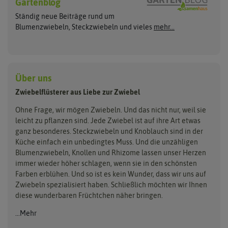
Gartenblog
Flortus
Quedlinburger Saatgut
Weiße Steckzwiebeln
Frühlingsblüher
Ständig neue Beiträge rund um
Rote Steckzwiebeln
Herbstblumenzwiebeln
Dürr Samen
Holland Park
Blumenzwiebeln, Steckzwiebeln und vieles
mehr...
Schalotten
Blumenzwiebelmischungen
Sperli
Kiepenkerl
Lauchzwiebeln
Bio Steckzwiebeln
Zwiebeln pflanzen
Pegasus Dream Gardens
Wintersteckzwiebeln
ReinSaat
Siena Garden
Zwiebelschalen
Über uns
Steckzwiebelmischungen
Kent & Stowe
Samen Pfann
Zwiebelflüsterer aus Liebe zur Zwiebel
Flora Elite
Flora Fantastica
Ohne Frage, wir mögen Zwiebeln. Und das nicht nur, weil sie
leicht zu pflanzen sind. Jede Zwiebel ist auf ihre Art etwas
ganz besonderes. Steckzwiebeln und Knoblauch sind in der
Küche einfach ein unbedingtes Muss. Und die unzähligen
Blumenzwiebeln, Knollen und Rhizome lassen unser Herzen
immer wieder höher schlagen, wenn sie in den schönsten
Farben erblühen. Und so ist es kein Wunder, dass wir uns auf
Zwiebeln spezialisiert haben. Schließlich möchten wir Ihnen
diese wunderbaren Früchtchen näher bringen.
...Mehr