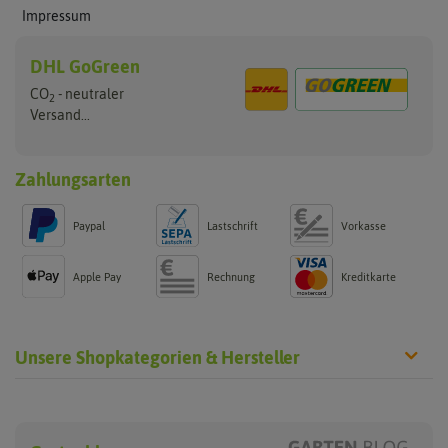
Impressum
DHL GoGreen
CO
- neutraler
2
Versand...
Zahlungsarten
Paypal
Lastschrift
Vorkasse
Apple Pay
Rechnung
Kreditkarte
Unsere Shopkategorien & Hersteller
Steckzwiebeln
Blumenzwiebeln
Hersteller
Gelbe Steckzwiebeln
Sommerblüher