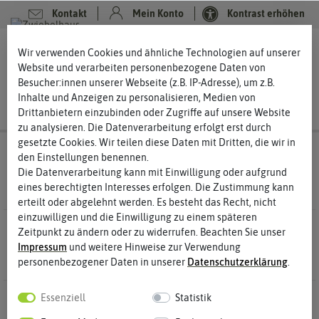
Kontakt
Mein Konto
Kontrast erhöhen
Filter
0
0
Wir verwenden Cookies und ähnliche Technologien auf unserer
Website und verarbeiten personenbezogene Daten von
Besucher:innen unserer Webseite (z.B. IP-Adresse), um z.B.
Inhalte und Anzeigen zu personalisieren, Medien von
Drittanbietern einzubinden oder Zugriffe auf unsere Website
zu analysieren. Die Datenverarbeitung erfolgt erst durch
gesetzte Cookies. Wir teilen diese Daten mit Dritten, die wir in
Suchergebnisse für
quedlinburger
(
6
den Einstellungen benennen.
Treffer)
Die Datenverarbeitung kann mit Einwilligung oder aufgrund
eines berechtigten Interesses erfolgen. Die Zustimmung kann
erteilt oder abgelehnt werden. Es besteht das Recht, nicht
einzuwilligen und die Einwilligung zu einem späteren
6 Ergebnisse
Gefunden
Zeitpunkt zu ändern oder zu widerrufen. Beachten Sie unser
Impressum
und weitere Hinweise zur Verwendung
personenbezogener Daten in unserer
Daten­schutz­erklärung
.
Essenziell
Statistik