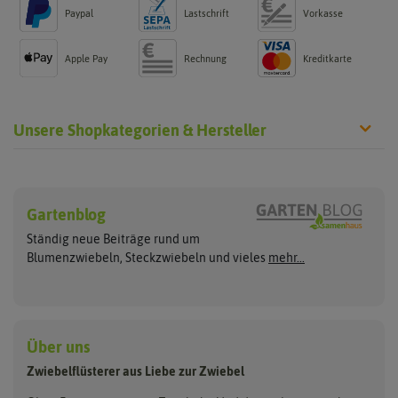
Paypal
Lastschrift
Vorkasse
Apple Pay
Rechnung
Kreditkarte
Unsere Shopkategorien & Hersteller
Steckzwiebeln
Blumenzwiebeln
Hersteller
Gelbe Steckzwiebeln
Sommerblüher
Gartenblog
Flortus
Quedlinburger Saatgut
Weiße Steckzwiebeln
Frühlingsblüher
Ständig neue Beiträge rund um
Rote Steckzwiebeln
Herbstblumenzwiebeln
Dürr Samen
Holland Park
Blumenzwiebeln, Steckzwiebeln und vieles
mehr...
Schalotten
Blumenzwiebelmischungen
Sperli
Kiepenkerl
Lauchzwiebeln
Bio Steckzwiebeln
Zwiebeln pflanzen
Pegasus Dream Gardens
Wintersteckzwiebeln
ReinSaat
Siena Garden
Zwiebelschalen
Über uns
Steckzwiebelmischungen
Kent & Stowe
Samen Pfann
Zwiebelflüsterer aus Liebe zur Zwiebel