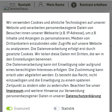
Kontakt
Mein Konto
Kontrast erhöhen
Filter
0
0
Wir verwenden Cookies und ähnliche Technologien auf unserer
Website und verarbeiten personenbezogene Daten von
Besucher:innen unserer Webseite (z.B. IP-Adresse), um z.B.
Inhalte und Anzeigen zu personalisieren, Medien von
Drittanbietern einzubinden oder Zugriffe auf unsere Website
zu analysieren. Die Datenverarbeitung erfolgt erst durch
Steckzwiebeln
Weiße Steckzwiebeln
gesetzte Cookies. Wir teilen diese Daten mit Dritten, die wir in
den Einstellungen benennen.
Weiße Steckzwiebeln – die Südländer unter den
Die Datenverarbeitung kann mit Einwilligung oder aufgrund
Zwiebelsorten
eines berechtigten Interesses erfolgen. Die Zustimmung kann
erteilt oder abgelehnt werden. Es besteht das Recht, nicht
Weiße Steckzwiebeln werden vor allem in Südeuropa sehr gern
einzuwilligen und die Einwilligung zu einem späteren
genutzt. In der deutschen Küche kommen sie noch nicht so
Zeitpunkt zu ändern oder zu widerrufen. Beachten Sie unser
häufig zum Einsatz. Dabei haben die milden Zwiebeln durchaus
Impressum
und weitere Hinweise zur Verwendung
ihre Vorzüge. Ein feiner und milder Geschmack zeichnet die
personenbezogener Daten in unserer
Daten­schutz­erklärung
.
weißen Zwiebeln aus. Sie passen sehr gut zu Salaten und hellen
Soßen. Deshalb sollten Sie im Garten unbedingt einen Platz für
weiße Steckzwiebeln frei halten.
Essenziell
Statistik