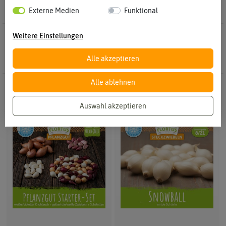
Externe Medien
Funktional
Weitere Einstellungen
5 Ergebnisse
Gefunden in Weiße Steckzwiebeln
Alle akzeptieren
Alle ablehnen
NEU
Auswahl akzeptieren