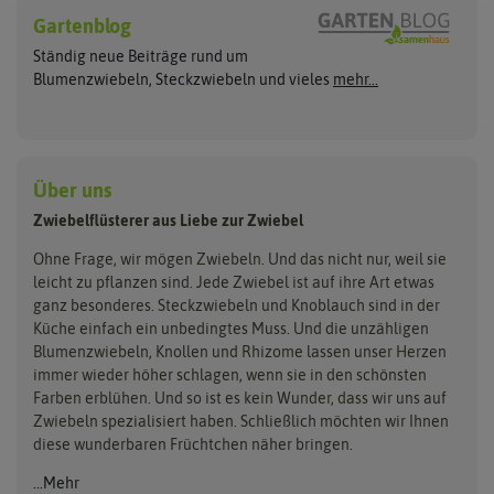
Gelbe Steckzwiebeln
Sommerblüher
Gartenblog
Flortus
Quedlinburger Saatgut
Weiße Steckzwiebeln
Frühlingsblüher
Ständig neue Beiträge rund um
Rote Steckzwiebeln
Herbstblumenzwiebeln
Dürr Samen
Holland Park
Blumenzwiebeln, Steckzwiebeln und vieles
mehr...
Schalotten
Blumenzwiebelmischungen
Sperli
Kiepenkerl
Lauchzwiebeln
Bio Steckzwiebeln
Zwiebeln pflanzen
Pegasus Dream Gardens
Wintersteckzwiebeln
ReinSaat
Siena Garden
Zwiebelschalen
Über uns
Steckzwiebelmischungen
Kent & Stowe
Samen Pfann
Zwiebelflüsterer aus Liebe zur Zwiebel
Flora Elite
Flora Fantastica
Ohne Frage, wir mögen Zwiebeln. Und das nicht nur, weil sie
leicht zu pflanzen sind. Jede Zwiebel ist auf ihre Art etwas
ganz besonderes. Steckzwiebeln und Knoblauch sind in der
Küche einfach ein unbedingtes Muss. Und die unzähligen
Blumenzwiebeln, Knollen und Rhizome lassen unser Herzen
immer wieder höher schlagen, wenn sie in den schönsten
Farben erblühen. Und so ist es kein Wunder, dass wir uns auf
Zwiebeln spezialisiert haben. Schließlich möchten wir Ihnen
diese wunderbaren Früchtchen näher bringen.
...Mehr