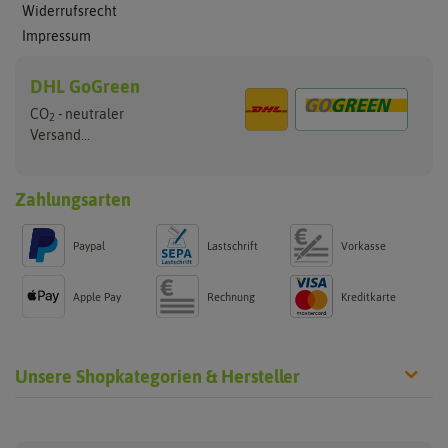
Widerrufsrecht
Impressum
DHL GoGreen
CO
- neutraler
2
Versand...
Zahlungsarten
Paypal
Lastschrift
Vorkasse
Apple Pay
Rechnung
Kreditkarte
Unsere Shopkategorien & Hersteller
Steckzwiebeln
Blumenzwiebeln
Hersteller