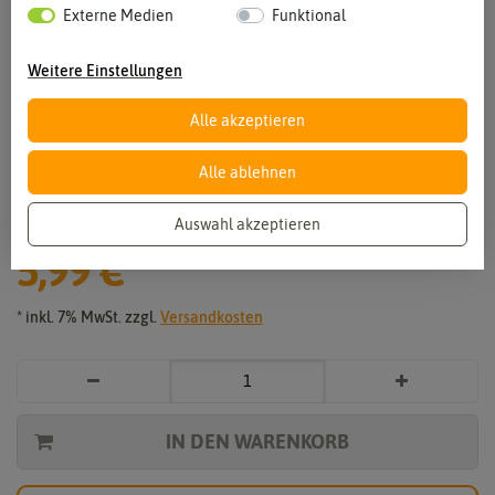
Externe Medien
Funktional
Weitere Einstellungen
Alle akzeptieren
Vergrößern durch berühren
Alle ablehnen
Amaryllis Belladonna (1 Stück)
Auswahl akzeptieren
5,99 €
*
* inkl. 7% MwSt. zzgl.
Versandkosten
IN DEN WARENKORB