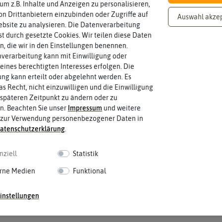
 um z.B. Inhalte und Anzeigen zu personalisieren,
Sale
n Drittanbietern einzubinden oder Zugriffe auf
Auswahl akze
bsite zu analysieren. Die Datenverarbeitung
Inhalt
rst durch gesetzte Cookies. Wir teilen diese Daten
Wie viel ist enthalten
1 Stück
en, die wir in den Einstellungen benennen.
verarbeitung kann mit Einwilligung oder
eines berechtigten Interesses erfolgen. Die
g kann erteilt oder abgelehnt werden. Es
as Recht, nicht einzuwilligen und die Einwilligung
späteren Zeitpunkt zu ändern oder zu
n. Beachten Sie unser
Impressum
und weitere
 zur Verwendung personenbezogener Daten in
aten­schutz­erklärung
.
nziell
Statistik
rne Medien
Funktional
instellungen