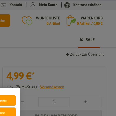
Kontakt
Mein Konto
Kontrast erhöhen
WUNSCHLISTE
WARENKORB
che
0 Artikel
0
Artikel /
0,00 €
SALE
Zurück zur Übersicht
4,99 €
*
e
* inkl. 7% MwSt. zzgl.
Versandkosten
ieren
e
nen