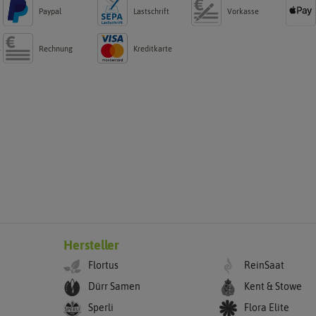
Paypal
Lastschrift
Vorkasse
Rechnung
Kreditkarte
g
Hersteller
Flortus
ReinSaat
Dürr Samen
Kent & Stowe
Sperli
Flora Elite