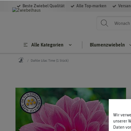
Beste Zwiebel Qualität
Alle Top-marken
Versan
Alle Kategorien
Blumenzwiebeln
Dahlie Lilac Time (1 Stück)
Steckzwiebeln
Blumenzwieb
BIO
Sommerb
Steckzwiebe
er
ln
Herbstbl
Wintersteckz
enzwiebe
Wir verw
wiebeln
unserer 
Daten von
Gelbe