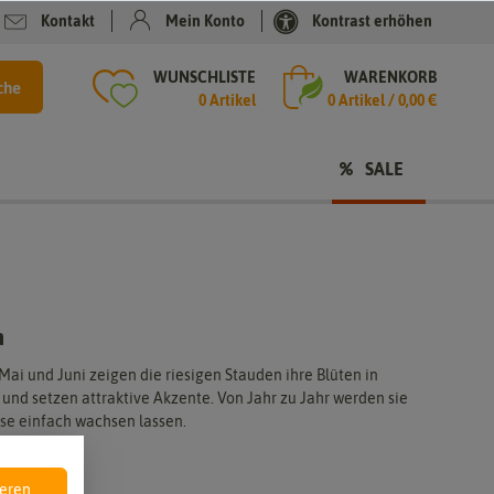
Kontakt
Mein Konto
Kontrast erhöhen
WUNSCHLISTE
WARENKORB
che
0 Artikel
0
Artikel /
0,00 €
SALE
n
e
i und Juni zeigen die riesigen Stauden ihre Blüten in
und setzen attraktive Akzente. Von Jahr zu Jahr werden sie
ese einfach wachsen lassen.
e
ieren