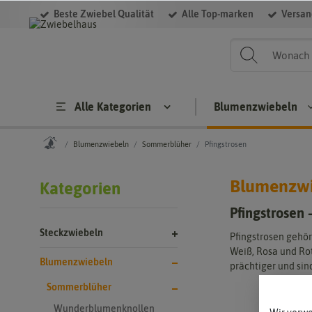
Beste Zwiebel Qualität
Alle Top-marken
Versan
Filter
Alle Kategorien
Blumenzwiebeln
Blumenzwiebeln
Sommerblüher
Pfingstrosen
Blumenzw
Kategorien
Steckzwiebeln
Blumenzwieb
Pfingstrosen 
BIO
Sommerb
Steckzwiebeln
Steckzwiebe
er
Pfingstrosen gehör
ln
Weiß, Rosa und Rot
Frühlings
Blumenzwiebeln
prächtiger und sin
Wintersteckz
her
wiebeln
Sommerblüher
Herbstbl
Gelbe
enzwiebe
Wunderblumenknollen