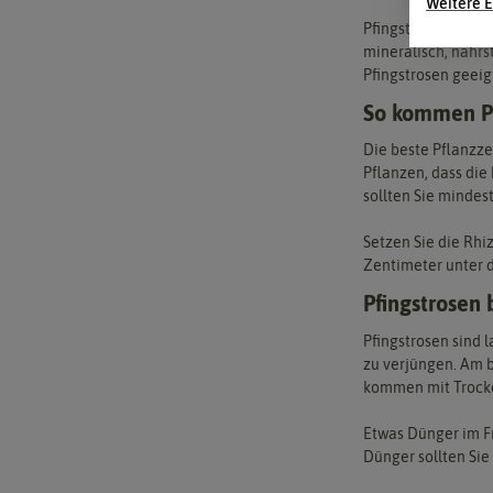
Weitere E
Pfingstrosen liebe
mineralisch, nährs
Pfingstrosen geeig
So kommen Pf
Die beste Pflanzze
Pflanzen, dass die
sollten Sie mindes
Setzen Sie die Rhi
Zentimeter unter d
Pfingstrosen 
Pfingstrosen sind 
zu verjüngen. Am b
kommen mit Trocken
Etwas Dünger im Fr
Dünger sollten Sie