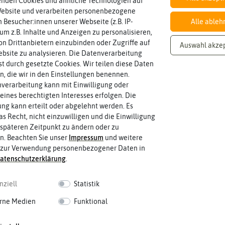
enden Cookies und ähnliche Technologien auf
Sale
Website und verarbeiten personenbezogene
den in Pfingstrosen
 Besucher:innen unserer Webseite (z.B. IP-
Alle ableh
 um z.B. Inhalte und Anzeigen zu personalisieren,
n Drittanbietern einzubinden oder Zugriffe auf
Auswahl akze
bsite zu analysieren. Die Datenverarbeitung
rst durch gesetzte Cookies. Wir teilen diese Daten
en, die wir in den Einstellungen benennen.
verarbeitung kann mit Einwilligung oder
eines berechtigten Interesses erfolgen. Die
die Pfingstrose?
g kann erteilt oder abgelehnt werden. Es
as Recht, nicht einzuwilligen und die Einwilligung
en aus den gemäßigten und subtropischen Klimazonen Eurasiens. Zwei
späteren Zeitpunkt zu ändern oder zu
lbst in den kontinentalen Regionen Sibiriens und Ostasiens gedeihen ei
n. Beachten Sie unser
Impressum
und weitere
ien und Kaukasien. Erstmals erwähnt wurde die Gattung durch Carl von 
 zur Verwendung personenbezogener Daten in
aten­schutz­erklärung
.
auch den Namen Päonien tragen, sind die einzige Pflanzengattung der F
Ihr wissenschaftlicher Name lautet Paeonia.
nziell
Statistik
ausdauernde, krautige Pflanzen, deren oberirdische Pflanzenteile im W
rne Medien
Funktional
Die endständigen Blüten blühen in Weiß, Rosa und Rot. Die Laubblätter
andort für Pfingstrosen