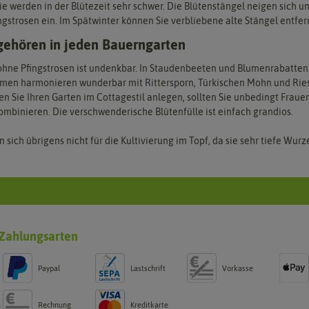
ie werden in der Blütezeit sehr schwer. Die Blütenstängel neigen sich un
ingstrosen ein. Im Spätwinter können Sie verbliebene alte Stängel entfer
 gehören in jeden Bauerngarten
ohne Pfingstrosen ist undenkbar. In Staudenbeeten und Blumenrabatte
umen harmonieren wunderbar mit Rittersporn, Türkischen Mohn und Ries
n Sie Ihren Garten im Cottagestil anlegen, sollten Sie unbedingt Fraue
ombinieren. Die verschwenderische Blütenfülle ist einfach grandios.
 sich übrigens nicht für die Kultivierung im Topf, da sie sehr tiefe Wur
Zahlungsarten
Paypal
Lastschrift
Vorkasse
Rechnung
Kreditkarte
g