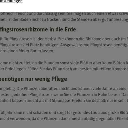
instellungen
n einen vollsonnigen, luftigen Standort. Aber auch im lichten Halbscha
toffreich, feucht und durchlässig sein. Sie mögen auch einen etwas sch
net. Ist der Boden nicht zu trocken, sind die Stauden aber gut anpassu
ingstrosenrhizome in die Erde
it für Pfingstrosen ist der Herbst. Sie können die Rhizome aber auch im 
 Pfingstrosen viel Platz benötigen. Ausgewachsene Pfingstrosen benöt
tens einen Meter Raum lassen.
zome nicht zu tief, da die Stauden sonst viele Blätter aber kaum Blüten 
er Erde liegen. Füllen Sie das Pflanzloch am besten mit reifem Kompost
benötigen nur wenig Pflege
langlebig. Die Pflanzen überaltern nicht und können viele Jahre an einem
esten gedeihen Pfingstrosen, wenn Sie die Pflanzen in Ruhe lassen. Da
heit besser zurecht als mit Staunässe. Gießen Sie deshalb nur in sehr
ühjahr kann nicht schaden und sorgt für gesundes Laub und große Blüte
 nicht verwenden, da die Pflanzen dann meist anfällig gegenüber Pilz