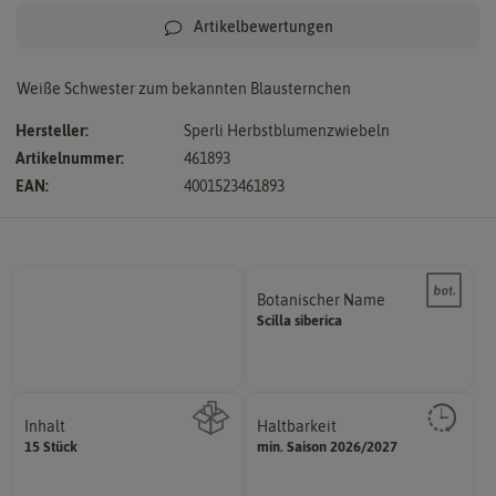
Artikelbewertungen
Weiße Schwester zum bekannten Blausternchen
Hersteller:
Sperli Herbstblumenzwiebeln
Artikelnummer:
461893
EAN:
4001523461893
Botanischer Name
Bestimmung der Pflanze.
Scilla
siberica
Namen zur eindeutigen
Der botanische (lateinische)
Inhalt
Haltbarkeit
sollte.
15 Stück
min. Saison 2026/2027
Wie viel ist enthalten
und Pflanzgut sehr gut keimen
Zeitpunkt, bis zu dem das Saat-