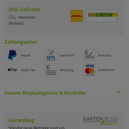
DHL GoGreen
CO
- neutraler
2
Versand...
Zahlungsarten
Paypal
Lastschrift
Vorkasse
Apple Pay
Rechnung
Kreditkarte
Unsere Shopkategorien & Hersteller
Steckzwiebeln
Blumenzwiebeln
Hersteller
Gelbe Steckzwiebeln
Sommerblüher
Gartenblog
Flortus
Quedlinburger Saatgut
Weiße Steckzwiebeln
Frühlingsblüher
Ständig neue Beiträge rund um