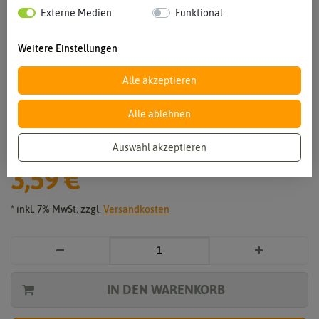
Externe Medien
Funktional
Weitere Einstellungen
Alle akzeptieren
Vergrößern durch berühren
Alle ablehnen
Sibirischer Blaustern Alba (15 Stück)
Auswahl akzeptieren
3,59 €
*
* inkl. 7% MwSt. zzgl.
Versandkosten
IN DEN WARENKORB