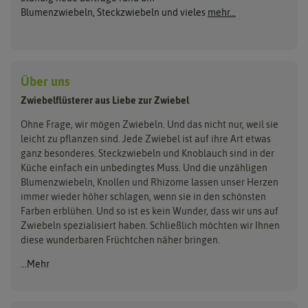
Rote Steckzwiebeln
Herbstblumenzwiebeln
Dürr Samen
Holland Park
Blumenzwiebeln, Steckzwiebeln und vieles
mehr...
Schalotten
Blumenzwiebelmischungen
Sperli
Kiepenkerl
Lauchzwiebeln
Bio Steckzwiebeln
Zwiebeln pflanzen
Pegasus Dream Gardens
Wintersteckzwiebeln
ReinSaat
Siena Garden
Zwiebelschalen
Über uns
Steckzwiebelmischungen
Kent & Stowe
Samen Pfann
Zwiebelflüsterer aus Liebe zur Zwiebel
Flora Elite
Flora Fantastica
Ohne Frage, wir mögen Zwiebeln. Und das nicht nur, weil sie
leicht zu pflanzen sind. Jede Zwiebel ist auf ihre Art etwas
ganz besonderes. Steckzwiebeln und Knoblauch sind in der
Küche einfach ein unbedingtes Muss. Und die unzähligen
Blumenzwiebeln, Knollen und Rhizome lassen unser Herzen
immer wieder höher schlagen, wenn sie in den schönsten
Farben erblühen. Und so ist es kein Wunder, dass wir uns auf
Zwiebeln spezialisiert haben. Schließlich möchten wir Ihnen
diese wunderbaren Früchtchen näher bringen.
...Mehr