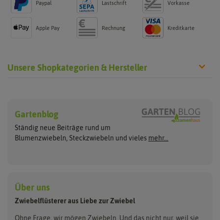
Paypal
Lastschrift
Vorkasse
Apple Pay
Rechnung
Kreditkarte
Unsere Shopkategorien & Hersteller
Steckzwiebeln
Blumenzwiebeln
Hersteller
Gelbe Steckzwiebeln
Sommerblüher
Gartenblog
Flortus
Quedlinburger Saatgut
Weiße Steckzwiebeln
Frühlingsblüher
Ständig neue Beiträge rund um
Rote Steckzwiebeln
Herbstblumenzwiebeln
Dürr Samen
Holland Park
Blumenzwiebeln, Steckzwiebeln und vieles
mehr...
Schalotten
Blumenzwiebelmischungen
Sperli
Kiepenkerl
Lauchzwiebeln
Bio Steckzwiebeln
Zwiebeln pflanzen
Pegasus Dream Gardens
Wintersteckzwiebeln
ReinSaat
Siena Garden
Zwiebelschalen
Über uns
Steckzwiebelmischungen
Kent & Stowe
Samen Pfann
Zwiebelflüsterer aus Liebe zur Zwiebel
Flora Elite
Flora Fantastica
Ohne Frage, wir mögen Zwiebeln. Und das nicht nur, weil sie