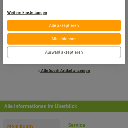
und Gartenbedarfsartikeln. Dabei steht Qualität und Vielfalt
für das Unternehmen im Mittelpunkt. Sperli leistet einen
Weitere Einstellungen
wichtigen Beitrag zur Erhaltung der Sortenvielfalt, denn viele
Sorten haben Tradition und werden nur noch von
Alle akzeptieren
Hobbygärtnern gezüchtet und erhalten. Die Qualität des
Saatgutes wird im Labor und auf eigenen Probefeldern
ständig überprüft. Jährlich nimmt das Unternehmen etwa 30
Alle ablehnen
Neuheiten ins Programm auf. Nach dem Motto: „Hier kommt
nur das Beste in die Tüte“ können Kunden auf hochwertige
Auswahl akzeptieren
Sämereien setzen.
Alle Sperli Artikel anzeigen
Alle Informationen im Überblick
Service
Mein Konto