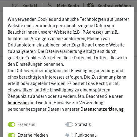
Kontakt
Mein Konto
Kontrast erhöhen
Wir verwenden Cookies und ähnliche Technologien auf unserer
0
0
Website und verarbeiten personenbezogene Daten von
Besucher:innen unserer Webseite (z.B. IP-Adresse), um z.B.
Inhalte und Anzeigen zu personalisieren, Medien von
Drittanbietern einzubinden oder Zugriffe auf unsere Website
zu analysieren. Die Datenverarbeitung erfolgt erst durch
gesetzte Cookies. Wir teilen diese Daten mit Dritten, die wir in
den Einstellungen benennen.
Die Datenverarbeitung kann mit Einwilligung oder aufgrund
eines berechtigten Interesses erfolgen. Die Zustimmung kann
Sperli
erteilt oder abgelehnt werden. Es besteht das Recht, nicht
einzuwilligen und die Einwilligung zu einem späteren
wächst dir ans Herz!
Zeitpunkt zu ändern oder zu widerrufen. Beachten Sie unser
Das Unternehmen Sperli gehört zu den Ältesten im Bereich
Impressum
und weitere Hinweise zur Verwendung
Saatgut in Deutschland. Gegründet wurde das Unternehmen
personenbezogener Daten in unserer
Daten­schutz­erklärung
.
1788 von Samuel Lorenz Ziemann. Schon im Jahr 1890 zählte
das Portfolio von Sperli 1200 Gemüsesorten, 40 Küchenkräuter
Essenziell
Statistik
und 2480 Blumen. Die heutige Sperli GmbH ist europaweit
tätig und zählt zu den führenden Anbietern von Sämereien
Externe Medien
Funktional