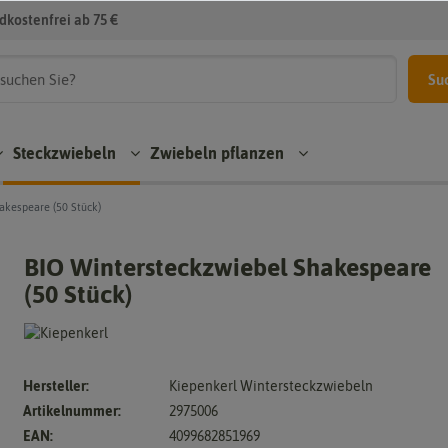
dkostenfrei ab 75 €
Su
Steckzwiebeln
Zwiebeln pflanzen
akespeare (50 Stück)
Pflanzgut
BIO Wintersteckzwiebel Shakespeare
eln
Zwiebeln pflanzen
(50 Stück)
Rote
Steckzwieb
lüh
Zwiebelscha
ln
len
Schalotten
um
ln
Hersteller:
Kiepenkerl Wintersteckzwiebeln
Steckzwieb
lmischungen
Artikelnummer:
2975006
EAN:
4099682851969