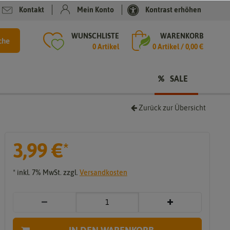
Kontakt
Mein Konto
Kontrast erhöhen
WUNSCHLISTE
WARENKORB
che
0 Artikel
0
Artikel /
0,00 €
SALE
Zurück zur Übersicht
3,99 €
*
e
* inkl. 7% MwSt. zzgl.
Versandkosten
e