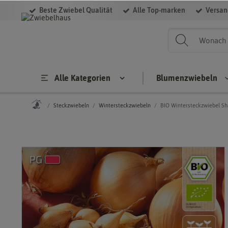
Beste Zwiebel Qualität
Alle Top-marken
Versan
Alle Kategorien
Blumenzwiebeln
Steckzwiebeln
Wintersteckzwiebeln
BIO Wintersteckzwiebel Sh
Steckzwiebeln
Blumenzwieb
BIO
Sommerb
Steckzwiebe
er
ln
Herbstbl
Wintersteckz
enzwiebe
wiebeln
Gelbe