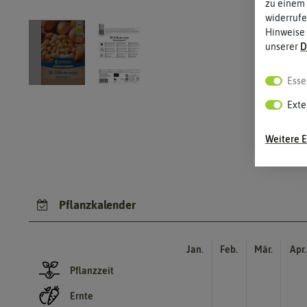
zu einem 
widerrufe
Hinweise
unserer
D
Esse
Exte
Weitere E
Pflanzkalender
Jan.
Feb.
Mär.
Apr.
Pflanzzeit
Ernte