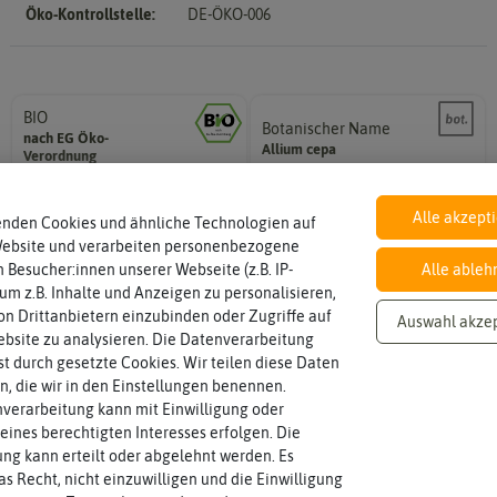
Öko-Kontrollstelle:
DE-ÖKO-006
Sale
BIO
Botanischer Name
Landwirtschaft arbeiten.
Bestimmung der Pflanze.
nach EG Öko-
den Richtlinien der biologischen
Namen zur eindeutigen
Allium
cepa
Verordnung
Saatgut aus Betrieben, die nach
Der botanische (lateinische)
Alle akzept
enden Cookies und ähnliche Technologien auf
Inhalt
Haltbarkeit
sollte.
Website und verarbeiten personenbezogene
Wie viel ist enthalten
und Pflanzgut sehr gut keimen
50 Stück
min. Saison 2026/2027
 Besucher:innen unserer Webseite (z.B. IP-
Alle ableh
Zeitpunkt, bis zu dem das Saat-
 um z.B. Inhalte und Anzeigen zu personalisieren,
n Drittanbietern einzubinden oder Zugriffe auf
Auswahl akze
bsite zu analysieren. Die Datenverarbeitung
Standort
Lebensdauer
sonnig, vollsonnig)
mehrjährig.
rst durch gesetzte Cookies. Wir teilen diese Daten
Pflanze? (schattig, halbschattig,
einjährig, zweijährig oder
Sonnig / Halbschattig
einjährig
Wie viel Licht benötigt die
Pflanzen werden kategorisiert in:
en, die wir in den Einstellungen benennen.
verarbeitung kann mit Einwilligung oder
eines berechtigten Interesses erfolgen. Die
g kann erteilt oder abgelehnt werden. Es
Winterhart
Pflanzabstand
Probleme überwintern können.
Pflanzen voneinander haben?
as Recht, nicht einzuwilligen und die Einwilligung
ja
10 cm
Pflanzen, die im Freien ohne
Welchen Abstand sollten die